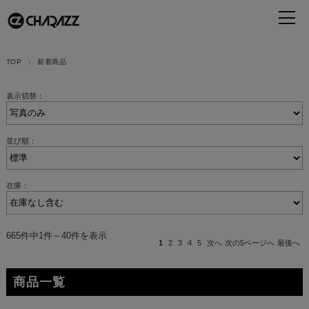
TOP
新着商品
表示切替：
並び順：
在庫：
665件中1件～40件を表示
1
2
3
4
5
次へ
次の5ページへ
最後へ
商品一覧