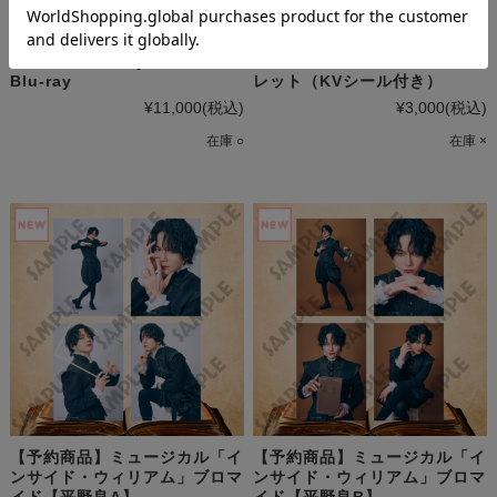
ミュージカル「東京リベンジャ
【予約商品】ミュージカル「イ
ーズ」#2 Bloody Halloween
ンサイド・ウィリアム」パンフ
Blu-ray
レット（KVシール付き）
¥11,000
(税込)
¥3,000
(税込)
在庫 ○
在庫 ×
【予約商品】ミュージカル「イ
【予約商品】ミュージカル「イ
ンサイド・ウィリアム」ブロマ
ンサイド・ウィリアム」ブロマ