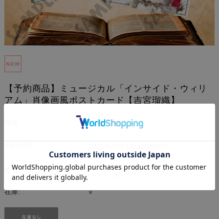
【予約商品】ミュージカル「インサイド・ウィリ
アム」肖像画風ポストカード【吉宮瑠織】
¥500
(税込)
価格:
予約期間：
2025年03月13日18時00分～
2025年03月31日23時59分
数量:
個
在庫:
×