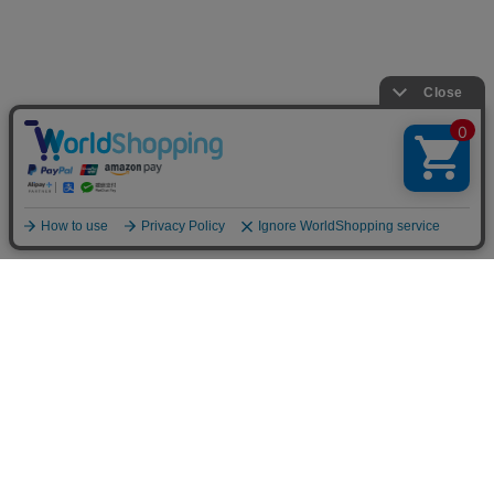
ショップ名：CHARAZZ（キャラズ）
運営会社：株式会社PLUSLIKE
所在地：〒182-0017 東京都調布市深大寺元町3-25-14
営業時間：月～金（土日祝日を除く）午前10時～午後5時
お問合せメールアドレス：info@charazz.com
© HIKE Inc.