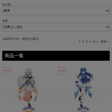
並び順：
在庫：
144件中1件～40件を表示
1
2
3
4
次へ
最後へ
商品一覧