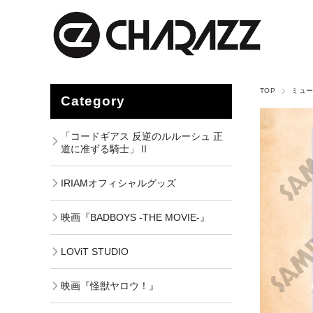
TOP
ミュ
Category
「コードギアス 反逆のルルーシュ 正
道に准ずる騎士」Ⅱ
IRIAMオフィシャルグッズ
映画『BADBOYS -THE MOVIE-』
LOViT STUDIO
映画『怪獣ヤロウ！』