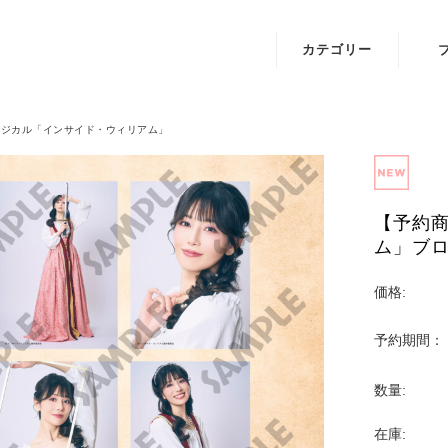
カテゴリー
IRIAMオフィシ
A.I.
ャルグッズ
月
ージカル「インサイド・ウィリアム」
映画
琴葉
『BADBOYS -
THE MOVIE-』
【予約
ム」ブロ
ミュージカル
「東京リベンジ
価格:
ャーズ」
予約期間：
Key25th
Anniversary
数量:
Jewelry
在庫:
映画『怪獣ヤロ