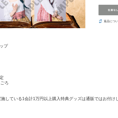
ウ！』
つづ井さん
返品につ
推しの子
葬送のフリーレ
ン
ップ
数分間のエール
を
LOViT STUDIO
定
月ごろ
YURiKA
実施している1会計1万円以上購入特典グッズは通販ではお付け