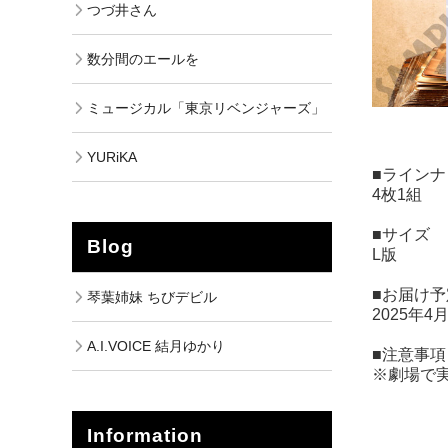
つづ井さん
数分間のエールを
ミュージカル「東京リベンジャーズ」
YURiKA
■ラインナ
4枚1組
■サイズ
Blog
L版
■お届け予
琴葉姉妹 ちびデビル
2025年4
A.I.VOICE 結月ゆかり
■注意事項
※劇場で
Information