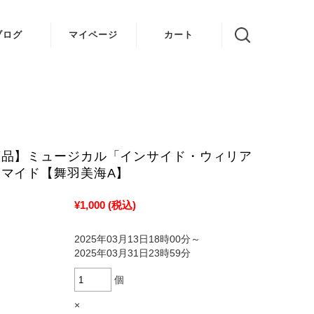
ブログ
マイページ
カート
VOICE 結
ゆかり
姉妹 ちび
デビル
商品】ミュージカル「インサイド・ウィリア
マイド【舞羽美海A】
¥1,000
(税込)
2025年03月13日18時00分～
2025年03月31日23時59分
個
×