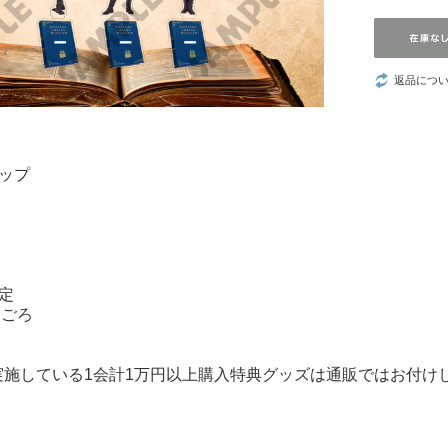
ウ！』
つづ井さん
返品につ
推しの子
葬送のフリーレ
ン
ップ
数分間のエール
を
LOViT STUDIO
定
月ごろ
YURiKA
実施している1会計1万円以上購入特典グッズは通販ではお付け