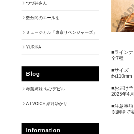
つづ井さん
数分間のエールを
ミュージカル「東京リベンジャーズ」
YURiKA
■ラインナ
全7種
■サイズ
Blog
約110mm
■お届け予
琴葉姉妹 ちびデビル
2025年4
A.I.VOICE 結月ゆかり
■注意事項
※劇場で
Information