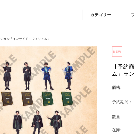
カテゴリー
IRIAMオフィシ
A.I.
ャルグッズ
月
ージカル「インサイド・ウィリアム」
映画
琴葉
『BADBOYS -
THE MOVIE-』
【予約
ム」ラ
ミュージカル
「東京リベンジ
価格:
ャーズ」
予約期間：
Key25th
Anniversary
数量:
Jewelry
在庫:
映画『怪獣ヤロ