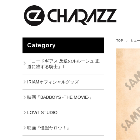
TOP
ミュ
Category
「コードギアス 反逆のルルーシュ 正
道に准ずる騎士」Ⅱ
IRIAMオフィシャルグッズ
映画『BADBOYS -THE MOVIE-』
LOViT STUDIO
映画『怪獣ヤロウ！』