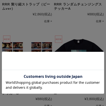
RRR 契り紐ストラップ（ビー
RRR ランダムチェンジングス
ムver）
テッカーA
¥2,860
(税込)
¥880
(税込)
在庫 ×
在庫 ×
RRR ランダムチェンジングス
RRR Tシャツ（ジェニーVer）
テッカーB
M
¥880
(税込)
¥3,800
(税込)
在庫 ×
在庫 ×