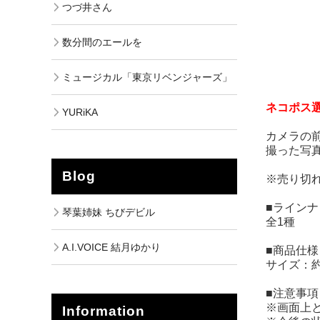
つづ井さん
数分間のエールを
ミュージカル「東京リベンジャーズ」
ネコポス
YURiKA
カメラの
撮った写
Blog
※売り切
■ラインナ
琴葉姉妹 ちびデビル
全1種
A.I.VOICE 結月ゆかり
■商品仕様
サイズ：約9
■注意事項
※画面上
Information