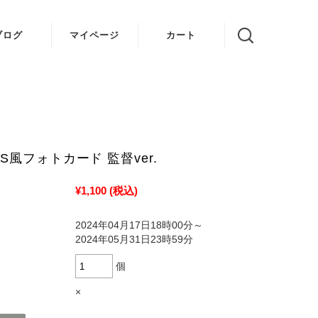
ブログ
マイページ
カート
VOICE 結
ゆかり
姉妹 ちび
デビル
NS風フォトカード 監督ver.
¥1,100
(税込)
2024年04月17日18時00分～
2024年05月31日23時59分
個
×