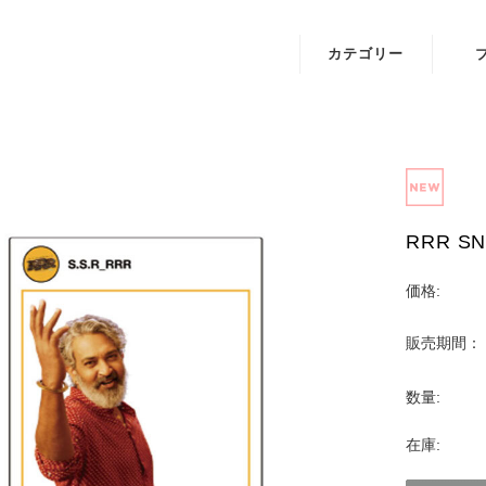
カテゴリー
IRIAMオフィシ
A.I.
ャルグッズ
月
映画
琴葉
『BADBOYS -
THE MOVIE-』
RRR S
ミュージカル
価格:
「東京リベンジ
ャーズ」
販売期間：
Key25th
数量:
Anniversary
Jewelry
在庫:
映画『怪獣ヤロ