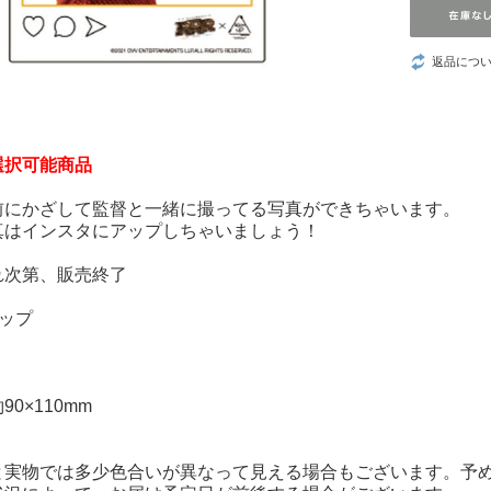
ウ！』
つづ井さん
返品につ
推しの子
葬送のフリーレ
選択可能商品
ン
前にかざして監督と一緒に撮ってる写真ができちゃいます。
真はインスタにアップしちゃいましょう！
数分間のエール
を
れ次第、販売終了
LOViT STUDIO
ップ
YURiKA
0×110mm
と実物では多少色合いが異なって見える場合もございます。予