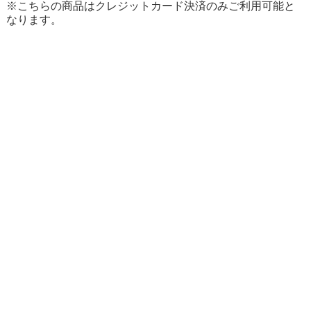
※こちらの商品はクレジットカード決済のみご利用可能と
なります。
ショップ名：CHARAZZ（キャラズ）
運営会社：株式会社PLUSLIKE
所在地：〒182-0017 東京都調布市深大寺元町3-25-14