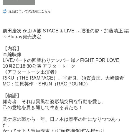
返品についての詳細はこちら
前田慶次 かぶき旅 STAGE & LIVE ～肥後の虎・加藤清正 編
～Blu-ray発売決定
【内容】
本編映像
LIVEパートの回替わりナンバー 縁／FIGHT FOR LOVE
10月2日18:30公演 アフタートーク
《アフタートーク出演者》
RIKU（THE RAMPAGE）、平野良、須賀貴匡、大崎捺希
MC：笹原英作・SHUN（RAG POUND）
【物語】
傾奇者、それは異風な姿形哉突飛な行動を愛し、
己の意地を貫き通して生きる者たち！
関ケ原の戦から一年、日ノ本は泰平の世になりつつあっ
た。
かつて天下人豊臣秀吉より“傾奇御免状”を授かり、