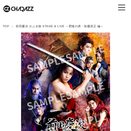
TOP
前田慶次 かぶき旅 STAGE & LIVE ～肥後の虎・加藤清正 編～