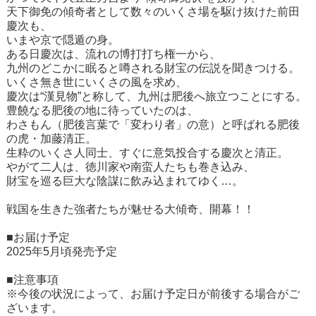
天下御免の傾奇者として数々のいくさ場を駆け抜けた前田
慶次も、
いまや京で隠遁の身。
ある日慶次は、流れの博打打ち権一から、
九州のどこかに眠ると噂される財宝の伝説を聞きつける。
いくさ無き世にいくさの風を求め、
慶次は“漢見物”と称して、九州は肥後へ旅立つことにする。
豊饒なる肥後の地に待っていたのは、
わさもん（肥後言葉で「変わり者」の意）と呼ばれる肥後
の虎・加藤清正。
生粋のいくさ人同士、すぐに意気投合する慶次と清正。
やがて二人は、徳川家や南蛮人たちも巻き込み、
財宝を巡る巨大な陰謀に飲み込まれてゆく…。
戦国を生きた強者たちが魅せる大傾奇、開幕！！
■お届け予定
2025年5月頃発売予定
■注意事項
※今後の状況によって、お届け予定日が前後する場合がご
ざいます。