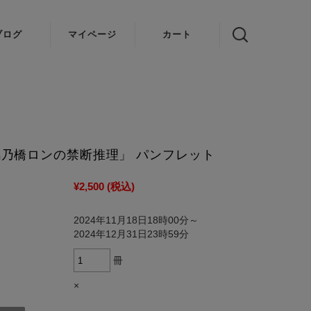
ブログ
マイページ
カート
VOICE 結
ゆかり
姉妹 ちび
デビル
乃橋ロンの禁断推理」 パンフレット
¥2,500
(税込)
2024年11月18日18時00分～
2024年12月31日23時59分
冊
×