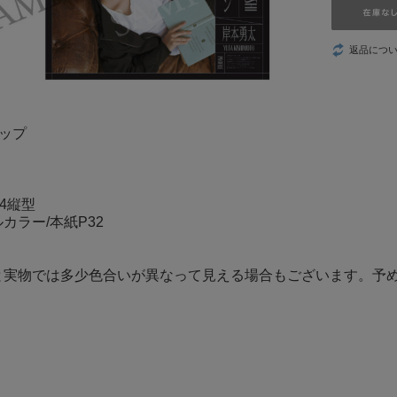
ウ！』
つづ井さん
返品につ
推しの子
葬送のフリーレ
ップ
ン
数分間のエール
4縦型
を
カラー/本紙P32
LOViT STUDIO
と実物では多少色合いが異なって見える場合もございます。予
YURiKA