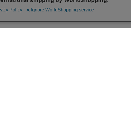
ショップ名：CHARAZZ（キャラズ）
運営会社：株式会社PLUSLIKE
所在地：〒182-0017 東京都調布市深大寺元町3-25-14
営業時間：月～金（土日祝日を除く）午前10時～午後5時
お問合せメールアドレス：info@charazz.com
ップ
特定商取引法に関する表示
個人情報の取り扱いについて
ご利用案内
お
© HIKE Inc.