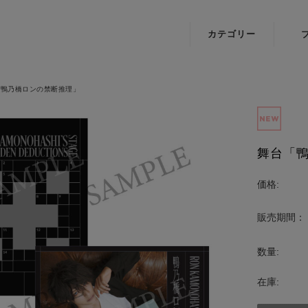
カテゴリー
IRIAMオフィシ
A.I.
ャルグッズ
月
「鴨乃橋ロンの禁断推理」
映画
琴葉
『BADBOYS -
THE MOVIE-』
舞台「鴨
ミュージカル
価格:
「東京リベンジ
ャーズ」
販売期間：
Key25th
数量:
Anniversary
Jewelry
在庫:
映画『怪獣ヤロ