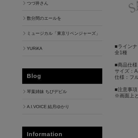
つづ井さん
数分間のエールを
ミュージカル「東京リベンジャーズ」
■ラインナ
YURiKA
全1種
■商品仕様
サイズ：A
Blog
仕様：フル
■注意事項
琴葉姉妹 ちびデビル
※画面上
A.I.VOICE 結月ゆかり
Information