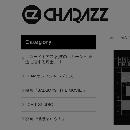
TOP
舞台
Category
「コードギアス 反逆のルルーシュ 正
道に准ずる騎士」Ⅱ
IRIAMオフィシャルグッズ
映画『BADBOYS -THE MOVIE-』
LOViT STUDIO
映画『怪獣ヤロウ！』