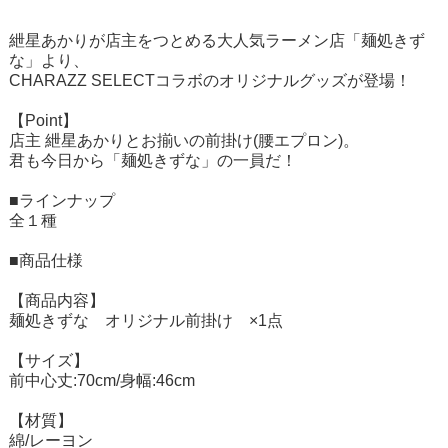
紲星あかりが店主をつとめる大人気ラーメン店「麺処きず
な」より、
CHARAZZ SELECTコラボのオリジナルグッズが登場！
【Point】
店主 紲星あかりとお揃いの前掛け(腰エプロン)。
君も今日から「麺処きずな」の一員だ！
■ラインナップ
全１種
■商品仕様
【商品内容】
麺処きずな オリジナル前掛け ×1点
【サイズ】
前中心丈:70cm/身幅:46cm
【材質】
綿/レーヨン