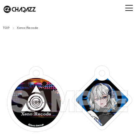
TOP
Xeno:Recode