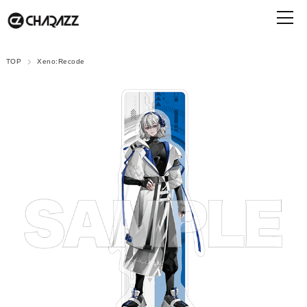
TOP
Xeno:Recode