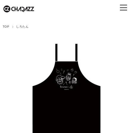
TOP
しろたん