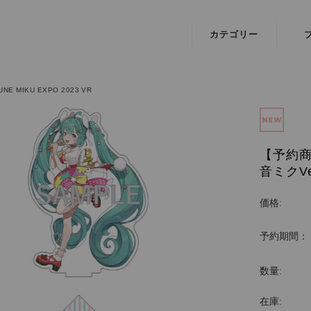
カテゴリー
IRIAMオフィシ
A.I.
ャルグッズ
月
UNE MIKU EXPO 2023 VR
映画
琴葉
『BADBOYS -
THE MOVIE-』
【予約商
音ミクVe
ミュージカル
「東京リベンジ
価格:
ャーズ」
予約期間：
Key25th
Anniversary
数量:
Jewelry
在庫:
映画『怪獣ヤロ