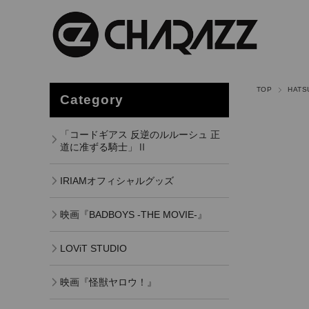
TOP
HATS
Category
「コードギアス 反逆のルルーシュ 正
道に准ずる騎士」Ⅱ
IRIAMオフィシャルグッズ
映画『BADBOYS -THE MOVIE-』
LOViT STUDIO
映画『怪獣ヤロウ！』