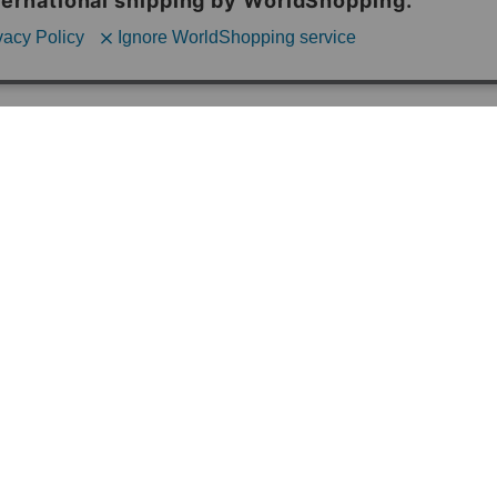
ショップ名：CHARAZZ（キャラズ）
運営会社：株式会社PLUSLIKE
所在地：〒182-0017 東京都調布市深大寺元町3-25-14
営業時間：月～金（土日祝日を除く）午前10時～午後5時
お問合せメールアドレス：info@charazz.com
ップ
特定商取引法に関する表示
個人情報の取り扱いについて
ご利用案内
お
© HIKE Inc.