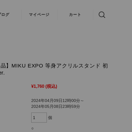
ブログ
マイページ
カート
VOICE 結
ゆかり
姉妹 ちび
デビル
品】MIKU EXPO 等身アクリルスタンド 初
r.
¥1,760
(税込)
2024年04月09日12時00分～
2024年05月08日23時59分
個
○