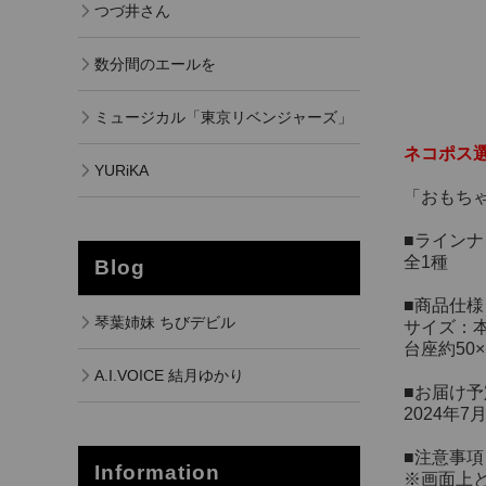
つづ井さん
数分間のエールを
ミュージカル「東京リベンジャーズ」
ネコポス
YURiKA
「おもち
■ラインナ
全1種
Blog
■商品仕様
琴葉姉妹 ちびデビル
サイズ：本
台座約50×
A.I.VOICE 結月ゆかり
■お届け予
2024年
■注意事項
Information
※画面上