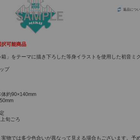
ウ！』
返品につ
つづ井さん
推しの子
選択可能商品
葬送のフリーレ
ン
ゃ箱」をテーマに描き下ろした等身イラストを使用した初音ミ
数分間のエール
ップ
を
LOViT STUDIO
体約90×140mm
50mm
YURiKA
定
7月上旬ごろ
と実物では多少色合いが異なって見える場合もございます。予