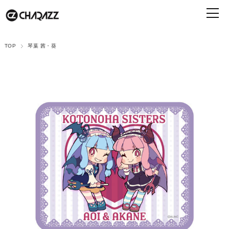
TOP
琴葉 茜・葵