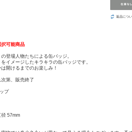
ウ！』
つづ井さん
返品につ
推しの子
葬送のフリーレ
選択可能商品
ン
リの登場人物たちによる缶バッジ。
リをイメージしたキラキラの缶バッジです。
数分間のエール
かは開けるまでのお楽しみ！
を
れ次第、販売終了
LOViT STUDIO
ップ
YURiKA
径 57mm