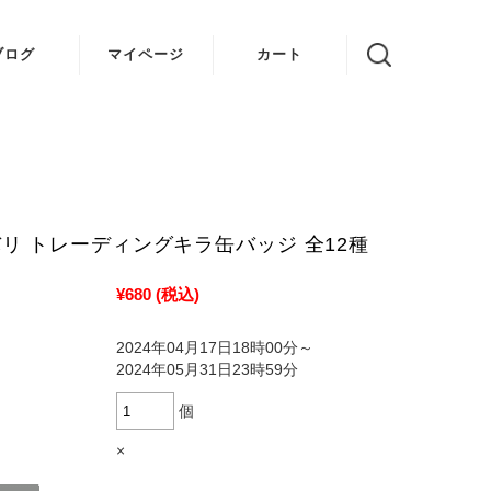
ブログ
マイページ
カート
VOICE 結
ゆかり
姉妹 ちび
デビル
リ トレーディングキラ缶バッジ 全12種
¥680
(税込)
2024年04月17日18時00分～
2024年05月31日23時59分
個
×