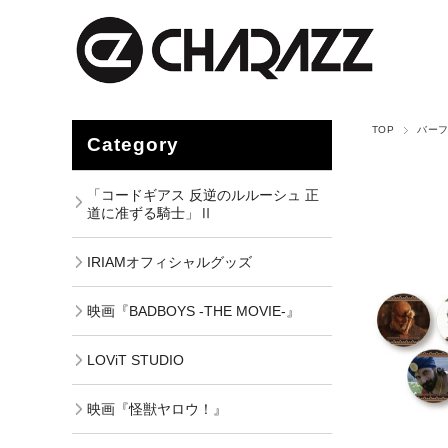
TOP
バー
Category
「コードギアス 反逆のルルーシュ 正
道に准ずる騎士」Ⅱ
IRIAMオフィシャルグッズ
映画『BADBOYS -THE MOVIE-』
LOViT STUDIO
映画『怪獣ヤロウ！』