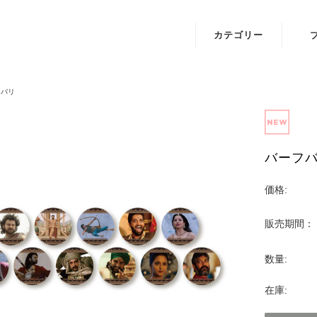
カテゴリー
IRIAMオフィシ
A.I.
ャルグッズ
月
フバリ
映画
琴葉
『BADBOYS -
THE MOVIE-』
バーフバ
ミュージカル
価格:
「東京リベンジ
ャーズ」
販売期間：
Key25th
数量:
Anniversary
Jewelry
在庫:
映画『怪獣ヤロ