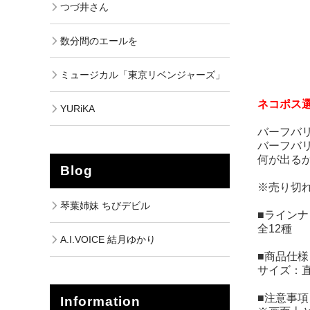
つづ井さん
数分間のエールを
ミュージカル「東京リベンジャーズ」
ネコポス
YURiKA
バーフバ
バーフバ
何が出る
Blog
※売り切
琴葉姉妹 ちびデビル
■ラインナ
全12種
A.I.VOICE 結月ゆかり
■商品仕様
サイズ：直
■注意事項
Information