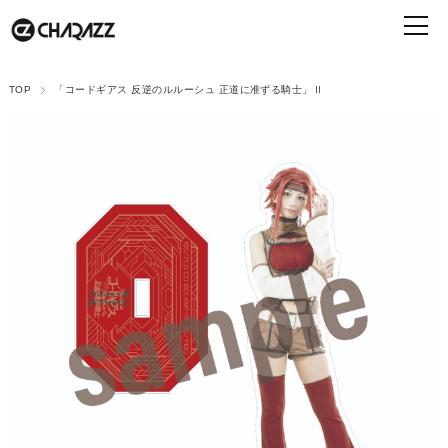
TOP
「コードギアス 反逆のルルーシュ 正道に准ずる騎士」Ⅱ