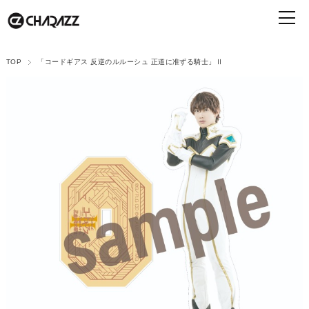
TOP
「コードギアス 反逆のルルーシュ 正道に准ずる騎士」Ⅱ