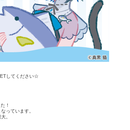
ETしてください☆
した！
となっています。
限大。