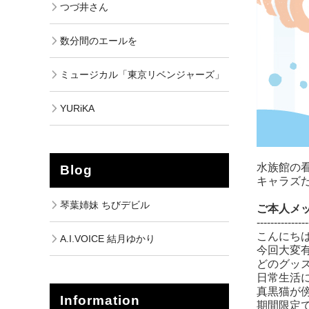
つづ井さん
数分間のエールを
ミュージカル「東京リベンジャーズ」
YURiKA
水族館の看
Blog
キャラズ
琴葉姉妹 ちびデビル
ご本人メ
---------------
こんにちは
A.I.VOICE 結月ゆかり
今回大変有
どのグッ
日常生活
真黒猫が
Information
期間限定