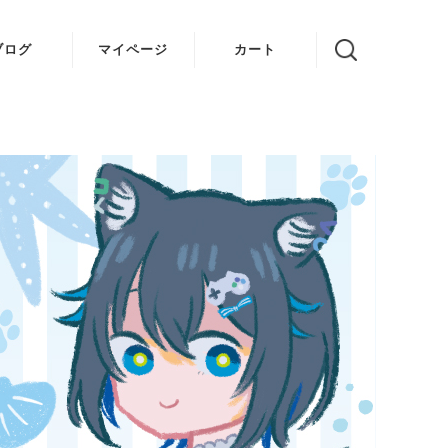
ブログ
マイページ
カート
VOICE 結
ゆかり
姉妹 ちび
デビル