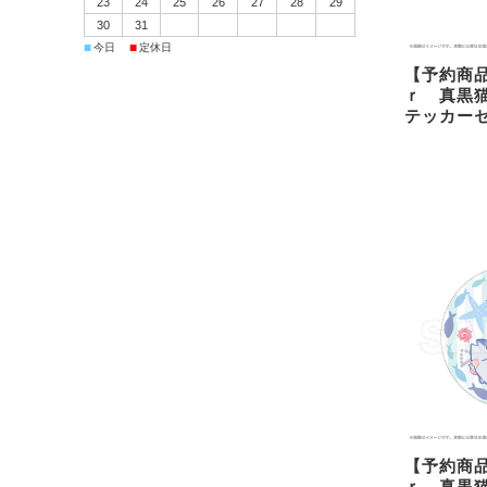
23
24
25
26
27
28
29
30
31
■
■
今日
定休日
【予約商
ｒ 真黒
テッカー
【予約商
ｒ 真黒