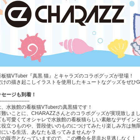
映画『怪獣ヤロ
ウ！』
つづ井さん
推しの子
数分間のエール
を
LOViT STUDIO
板猫VTuber『真黒 猫』とキャラズのコラボグッズが登場！
だけの描き起こしイラストを使用したキュートなグッズをぜひG
YURiKA
ッセージも到着！
-------------------
、水族館の看板猫VTuberの真黒猫です！
難いことに、CHARAZZさんとのコラボグッズが実現致しま
ズも可愛くてオシャレで水族館の看板猫らしい素敵なデザイン
に役立つものや、普段使いのものにつけてみたり楽しみ方は無
傍にいる生活、あなたも送ってみませんか？
での販売となっていますので、この機会を是非お見逃しなく！