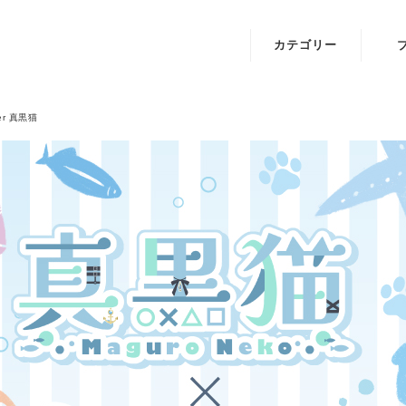
カテゴリー
「コードギアス
A.I.
反逆のルルーシ
月
er 真黒猫
ュ 正道に准ず
琴葉
る騎士」Ⅱ
IRIAMオフィシ
ャルグッズ
映画
『BADBOYS -
THE MOVIE-』
ミュージカル
「東京リベンジ
ャーズ」