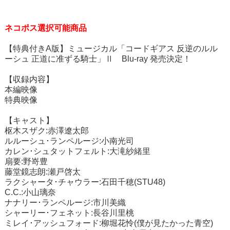
ネコポス選択可能商品
【特典付きA版】ミュージカル「コードギアス 反逆のルル
ーシュ 正道に准ずる騎士」Ⅱ Blu-ray 発売決定！
【収録内容】
本編映像
特典映像
【キャスト】
枢木スザク:赤澤遼太郎
ルルーシュ･ランペルージ:小南光司
カレン･シュタットフェルト:大滝紗緒里
扇要:野嵜豊
藤堂鏡志朗:瀬戸啓太
ラクシャータ･チャウラー:石田千穂(STU48)
C.C.:小山璃奈
ナナリー･ランペルージ:市川美織
シャーリー･フェネット:長谷川里桃
ミレイ･アッシュフォード:柳堀花怜(僕が見たかった青空)