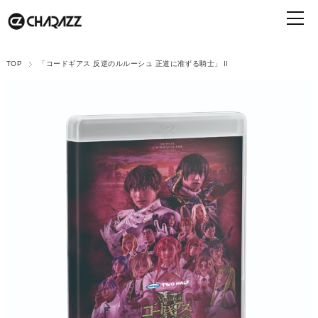
TOP
「コードギアス 反逆のルルーシュ 正道に准ずる騎士」Ⅱ