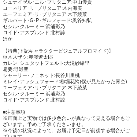
シュナイゼル･エル･ブリタニア:中山優貴
コーネリア･リ･ブリタニア:木内海美
ユーフェミア･リ･ブリタニア:木下綾菜
ギルバート･G･P･ギルフォード:奥谷知弘
セシル･クルーミー:浜浦彩乃
ロイド･アスブルンド 北村諒
ほか
【特典(下記キャラクタービジュアルブロマイド)】
枢木スザク:赤澤遼太郎
カレン･シュタットフェルト:大滝紗緒里
扇要:野嵜豊
シャーリー･フェネット:長谷川里桃
ミレイ･アッシュフォード:柳堀花怜(僕が見たかった青空)
ユーフェミア･リ･ブリタニア:木下綾菜
セシル･クルーミー:浜浦彩乃
ロイド･アスブルンド 北村諒
■注意事項
※画面上と実物では多少色合いが異なって見える場合もご
ざいます。予めご了承くださいませ。
※今後の状況によって、お届け予定日が前後する場合がご
ざいます。